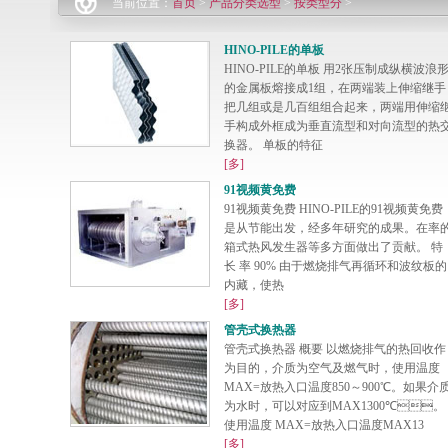
当前位置：
首页
>
产品分类选型
>
按类型分
>
HINO-PILE的单板
HINO-PILE的单板 用2张压制成纵横波浪
的金属板熔接成1组，在两端装上伸缩继手
把几组或是几百组组合起来，两端用伸缩
手构成外框成为垂直流型和对向流型的热
换器。 单板的特征
[多]
91视频黄免费
91视频黄免费 HINO-PILE的91视频黄免费
是从节能出发，经多年研究的成果。在率
箱式热风发生器等多方面做出了贡献。 特
长 率 90% 由于燃烧排气再循环和波纹板的
内藏，使热
[多]
管壳式换热器
管壳式换热器 概要 以燃烧排气的热回收作
为目的，介质为空气及燃气时，使用温度
MAX=放热入口温度850～900℃。如果介
为水时，可以对应到MAX1300℃。
使用温度 MAX=放热入口温度MAX13
[多]