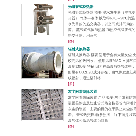
光滑管式换热器
光滑管式换热器 概要 温水发生器（空气冷
却器） 气体―液体 以取得60℃～90℃的温
水为目的的热交换器，以空气或排气为热
源。 蒸气式气体加热器 加热空气或废气的
热交换器。用蒸气
[多]
辐射式换热器
辐射式换热器 概要 适用于含有大量灰尘,
较高温的热回收。 使用温度MAX ＝排气
温度1300度 特征 因为在高温放热气体中，
如果有CO2H2O成分存在，由气体发生红
线辐射，通过辐射将
[多]
灰尘附着防除装置
灰尘附着防除装置 产品 概要 灰尘附着防
装置是除去及防止管式热交换器管内附着
灰尘的装置，主要的目的在于防止灰尘的
着。 管式热交换器(参照图－1) 下面是以高
温气体和低温气体为对象
[多]